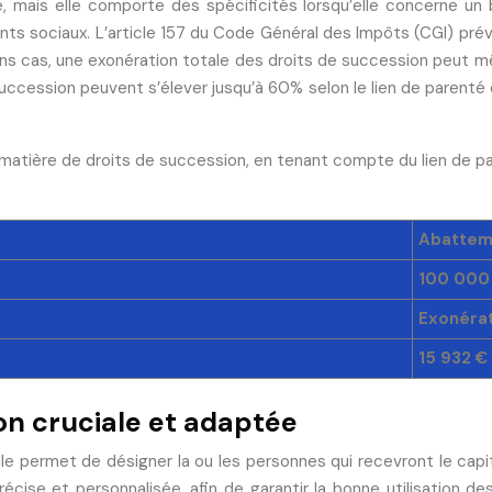
 mais elle comporte des spécificités lorsqu’elle concerne un b
ts sociaux. L’article 157 du Code Général des Impôts (CGI) prév
ains cas, une exonération totale des droits de succession peut 
e succession peuvent s’élever jusqu’à 60% selon le lien de paren
 matière de droits de succession, en tenant compte du lien de pa
Abatteme
100 000
Exonérat
15 932 €
ion cruciale et adaptée
Elle permet de désigner la ou les personnes qui recevront le cap
précise et personnalisée, afin de garantir la bonne utilisation 