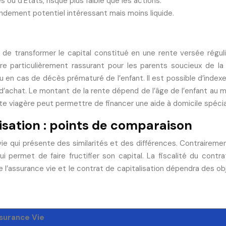
ou d’États, risque plus faible que les actions.
endement potentiel intéressant mais moins liquide.
de transformer le capital constitué en une rente versée réguli
re particulièrement rassurant pour les parents soucieux de la
en cas de décès prématuré de l’enfant. Il est possible d’indexer l
d’achat. Le montant de la rente dépend de l’âge de l’enfant au
ente viagère peut permettre de financer une aide à domicile spéc
isation : points de comparaison
ie qui présente des similarités et des différences. Contrairement
ui permet de faire fructifier son capital. La fiscalité du contra
’assurance vie et le contrat de capitalisation dépendra des obje
surance Vie