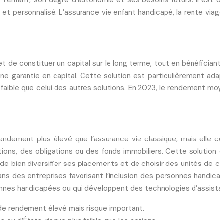
 de l’enfant, son degré d’autonomie et ses besoins futurs. Il es
é et personnalisé. L’assurance vie enfant handicapé, la rente vi
t de constituer un capital sur le long terme, tout en bénéfician
ne garantie en capital. Cette solution est particulièrement ada
ible que celui des autres solutions. En 2023, le rendement moy
endement plus élevé que l’assurance vie classique, mais elle
ions, des obligations ou des fonds immobiliers. Cette solutio
de bien diversifier ses placements et de choisir des unités de c
s des entreprises favorisant l’inclusion des personnes handic
sonnes handicapées ou qui développent des technologies d’assist
 de rendement élevé mais risque important.