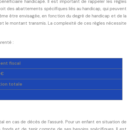
énéficiaire handicapé. Il est important de rappeler les règles
oit des abattements spécifiques liés au handicap, qui peuvent
même être envisagée, en fonction du degré de handicap et de la
té et le montant transmis. La complexité de ces règles nécessite
renté :
nt fiscal
 €
ion totale
ital en cas de décès de l’assuré. Pour un enfant en situation de
des fonds et de tenir compte de ses besoins spécifiques. Il est