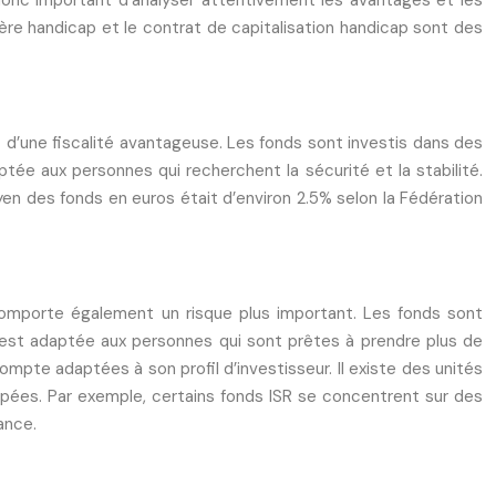
t donc important d’analyser attentivement les avantages et les
agère handicap et le contrat de capitalisation handicap sont des
t d’une fiscalité avantageuse. Les fonds sont investis dans des
ptée aux personnes qui recherchent la sécurité et la stabilité.
en des fonds en euros était d’environ 2.5% selon la Fédération
 comporte également un risque plus important. Les fonds sont
n est adaptée aux personnes qui sont prêtes à prendre plus de
ompte adaptées à son profil d’investisseur. Il existe des unités
apées. Par exemple, certains fonds ISR se concentrent sur des
ance.