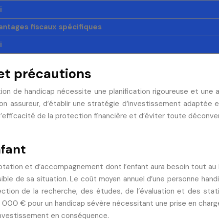
i
antages fiscaux spécifiques
i
 et précautions
n de handicap nécessite une planification rigoureuse et une atte
 bon assureur, d’établir une stratégie d’investissement adaptée 
fficacité de la protection financière et d’éviter toute déconve
nfant
aptation et d’accompagnement dont l’enfant aura besoin tout au l
ssible de sa situation. Le coût moyen annuel d’une personne ha
ction de la recherche, des études, de l’évaluation et des sta
0 000 € pour un handicap sévère nécessitant une prise en char
d’investissement en conséquence.