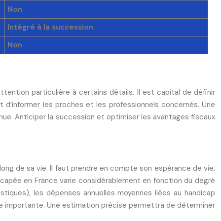
Non
Intégré à la succession
Non
ntion particulière à certains détails. Il est capital de définir
et d’informer les proches et les professionnels concernés. Une
nue. Anticiper la succession et optimiser les avantages fiscaux
ong de sa vie. Il faut prendre en compte son espérance de vie,
ndicapée en France varie considérablement en fonction du degré
tistiques), les dépenses annuelles moyennes liées au handicap
ge importante. Une estimation précise permettra de déterminer