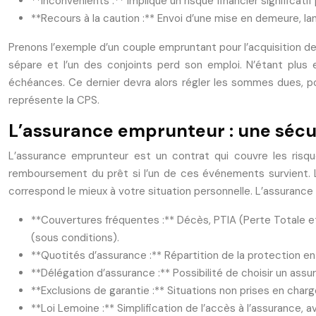
**Inconvénients :** Implique un risque financier significati
**Recours à la caution :** Envoi d’une mise en demeure, la
Prenons l’exemple d’un couple empruntant pour l’acquisition de 
sépare et l’un des conjoints perd son emploi. N’étant plus e
échéances. Ce dernier devra alors régler les sommes dues, po
représente la CPS.
L’assurance emprunteur : une sécur
L’assurance emprunteur est un contrat qui couvre les risques
remboursement du prêt si l’un de ces événements survient. Le
correspond le mieux à votre situation personnelle. L’assurance
**Couvertures fréquentes :** Décès, PTIA (Perte Totale et 
(sous conditions).
**Quotités d’assurance :** Répartition de la protection e
**Délégation d’assurance :** Possibilité de choisir un assu
**Exclusions de garantie :** Situations non prises en char
**Loi Lemoine :** Simplification de l’accès à l’assuranc