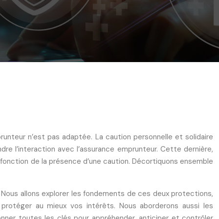
runteur n’est pas adaptée. La caution personnelle et solidaire
re l’interaction avec l’assurance emprunteur. Cette dernière,
en fonction de la présence d’une caution. Décortiquons ensemble
r. Nous allons explorer les fondements de ces deux protections,
 protéger au mieux vos intérêts. Nous aborderons aussi les
onner toutes les clés pour appréhender, anticiper et contrôler