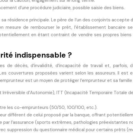
f pour la caution, engagement sur le long terme.
ncement d’une procédure judiciaire, possible saisie des biens.
sa résidence principale. Le père de l’un des conjoints accepte d
n mesure de rembourser le prêt, l’établissement bancaire se re
tentiellement en étant contraint de vendre ses propres biens s
ité indispensable ?
 de décès, d’invalidité, d’incapacité de travail et, parfois, 
s couvertures proposées varient selon les assureurs. Il est ess
 emprunteur est un moyen de protéger l’emprunteur et sa famille 
Irréversible d’Autonomie), ITT (Incapacité Temporaire Totale de T
ntre les co-emprunteurs (50/50, 100/100, etc.).
reur différent de celui proposé par la banque, offrant potentielle
ge par l’assurance (sports extrêmes, pathologies préexistantes no
e, avec suppression du questionnaire médical pour certains prêt