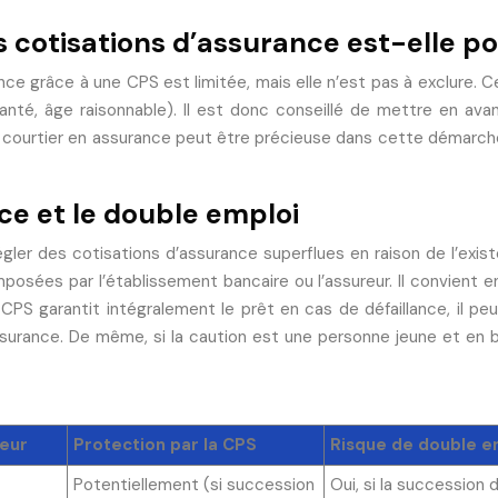
s cotisations d’assurance est-elle p
nce grâce à une CPS est limitée, mais elle n’est pas à exclure. C
santé, âge raisonnable). Il est donc conseillé de mettre en ava
’un courtier en assurance peut être précieuse dans cette démarche
nce et le double emploi
régler des cotisations d’assurance superflues en raison de l’ex
sées par l’établissement bancaire ou l’assureur. Il convient en
CPS garantit intégralement le prêt en cas de défaillance, il peut
urance. De même, si la caution est une personne jeune et en bo
teur
Protection par la CPS
Risque de double e
Potentiellement (si succession
Oui, si la succession 