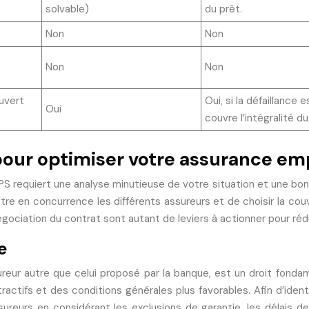
solvable)
du prêt.
Non
Non
Non
Non
uvert
Oui, si la défaillance
Oui
couvre l’intégralité du
 pour optimiser votre assurance e
S requiert une analyse minutieuse de votre situation et une bonn
ttre en concurrence les différents assureurs et de choisir la cou
égociation du contrat sont autant de leviers à actionner pour réd
e
reur autre que celui proposé par la banque, est un droit fondam
ctifs et des conditions générales plus favorables. Afin d’identi
ureurs en considérant les exclusions de garantie, les délais 