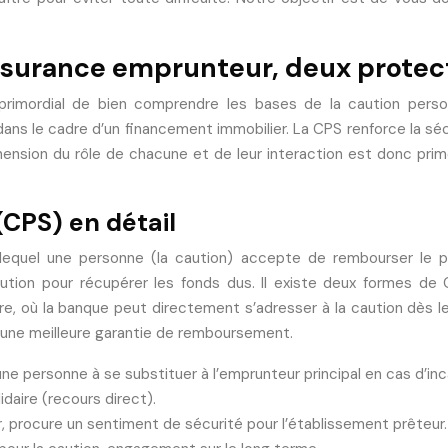
surance emprunteur, deux protecti
st primordial de bien comprendre les bases de la caution pers
ans le cadre d’un financement immobilier. La CPS renforce la sé
éhension du rôle de chacune et de leur interaction est donc prim
(CPS) en détail
lequel une personne (la caution) accepte de rembourser le p
caution pour récupérer les fonds dus. Il existe deux formes de 
daire, où la banque peut directement s’adresser à la caution dès l
e une meilleure garantie de remboursement.
une personne à se substituer à l’emprunteur principal en cas d’in
daire (recours direct).
ur, procure un sentiment de sécurité pour l’établissement prêteur.